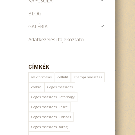
KAPCSOLAT
BLOG
GALÉRIA
Adatkezelési tájékoztató
CÍMKÉK
alakformálás
cellulit
champi masszázs
csakra
Céges masszázs
Céges masszázs Biatorbágy
Céges masszázs Bicske
Céges masszázs Budaörs
Céges masszázs Dorog