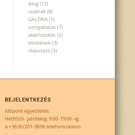
blog
(13)
csakrak
(8)
GALÉRIA
(1)
szolgaltatas
(7)
alakfomálás
(2)
kezelések
(3)
masszazs
(3)
BEJELENTKEZÉS
Időpont egyeztetés:
Hétfőtől- péntekig: 9:00-19:00 -ig
a +3630/201-3696 telefonszámon.