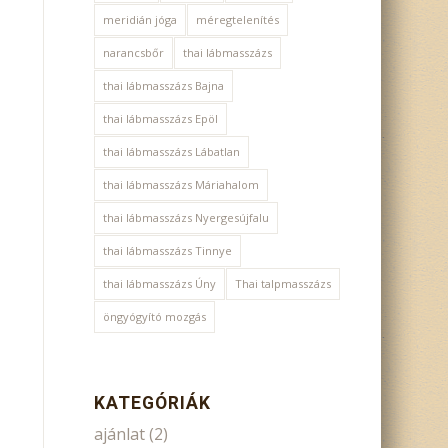
meridián jóga
méregtelenítés
narancsbőr
thai lábmasszázs
thai lábmasszázs Bajna
thai lábmasszázs Epöl
thai lábmasszázs Lábatlan
thai lábmasszázs Máriahalom
thai lábmasszázs Nyergesújfalu
thai lábmasszázs Tinnye
thai lábmasszázs Úny
Thai talpmasszázs
öngyógyító mozgás
KATEGÓRIÁK
ajánlat
(2)