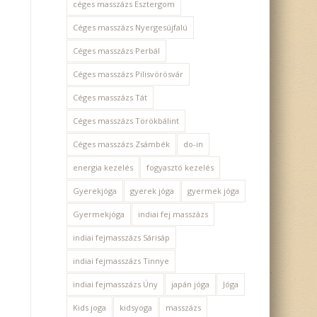
céges masszázs Esztergom
Céges masszázs Nyergesújfalú
Céges masszázs Perbál
Céges masszázs Pilisvörösvár
Céges masszázs Tát
Céges masszázs Törökbálint
Céges masszázs Zsámbék
do-in
energia kezelés
fogyasztó kezelés
Gyerekjóga
gyerek jóga
gyermek jóga
Gyermekjóga
indiai fej masszázs
indiai fejmasszázs Sárisáp
indiai fejmasszázs Tinnye
indiai fejmasszázs Úny
japán jóga
Jóga
Kids joga
kidsyoga
masszázs