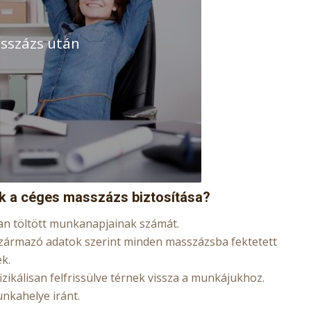
sszázs után
ak a céges masszázs biztosítása?
n töltött munkanapjainak számát.
ármazó adatok szerint minden masszázsba fektetett
k.
zikálisan felfrissülve térnek vissza a munkájukhoz.
unkahelye iránt.