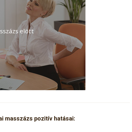
sszázs elött
i masszázs pozitív hatásai: