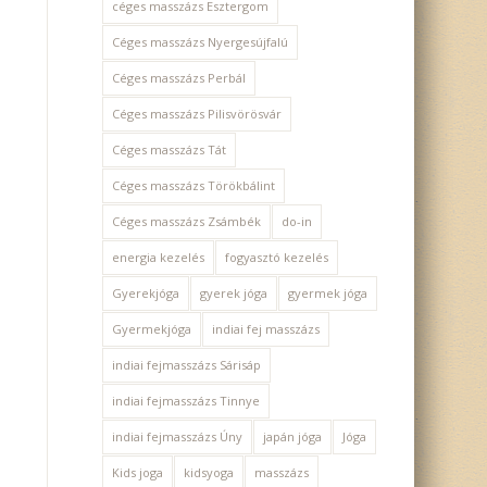
céges masszázs Esztergom
Céges masszázs Nyergesújfalú
Céges masszázs Perbál
Céges masszázs Pilisvörösvár
Céges masszázs Tát
Céges masszázs Törökbálint
Céges masszázs Zsámbék
do-in
energia kezelés
fogyasztó kezelés
Gyerekjóga
gyerek jóga
gyermek jóga
Gyermekjóga
indiai fej masszázs
indiai fejmasszázs Sárisáp
indiai fejmasszázs Tinnye
indiai fejmasszázs Úny
japán jóga
Jóga
Kids joga
kidsyoga
masszázs