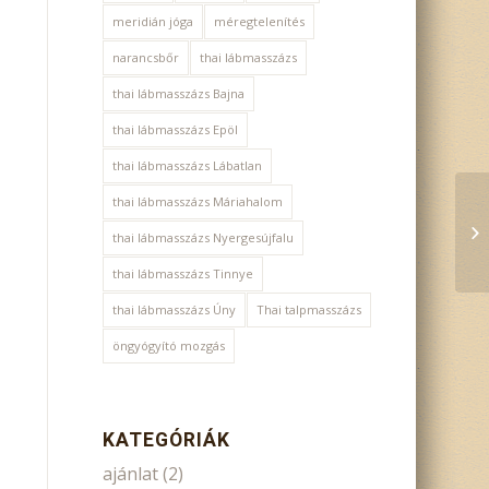
meridián jóga
méregtelenítés
narancsbőr
thai lábmasszázs
thai lábmasszázs Bajna
thai lábmasszázs Epöl
thai lábmasszázs Lábatlan
thai lábmasszázs Máriahalom
thai lábmasszázs Nyergesújfalu
thai lábmasszázs Tinnye
thai lábmasszázs Úny
Thai talpmasszázs
öngyógyító mozgás
KATEGÓRIÁK
ajánlat
(2)