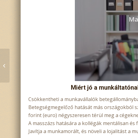
Ma
CELLULIT MASSZÁZS
Miért jó a munkáltatón
Csökkentheti a munkavállalók betegállományba
Betegségmegelőző hatását más országokból sz
forint (euro) négyszeresen térül meg a cégekne
A masszázs hatására a kollégák mentálisan és fi
Javítja a munkamorált, és növeli a lojalitást a m