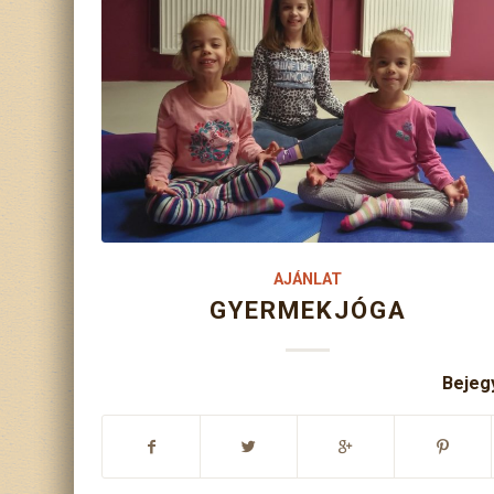
AJÁNLAT
,
KEZELÉSEK
,
SZOLGALTATAS
ENERGIA KEZELÉS
Bejeg