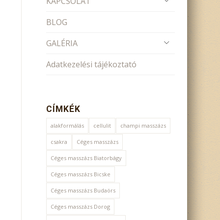
KAPCSOLAT
BLOG
GALÉRIA
Adatkezelési tájékoztató
CÍMKÉK
alakformálás
cellulit
champi masszázs
csakra
Céges masszázs
Céges masszázs Biatorbágy
Céges masszázs Bicske
Céges masszázs Budaörs
Céges masszázs Dorog