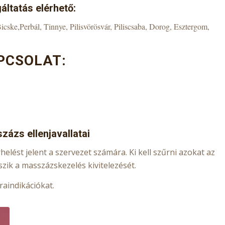
áltatás elérhető:
cske,Perbál, Tinnye, Pilisvörösvár, Piliscsaba, Dorog, Esztergom,
PCSOLAT:
zázs ellenjavallatai
lést jelent a szervezet számára. Ki kell szűrni azokat az
teszik a masszázskezelés kivitelezését.
raindikációkat.