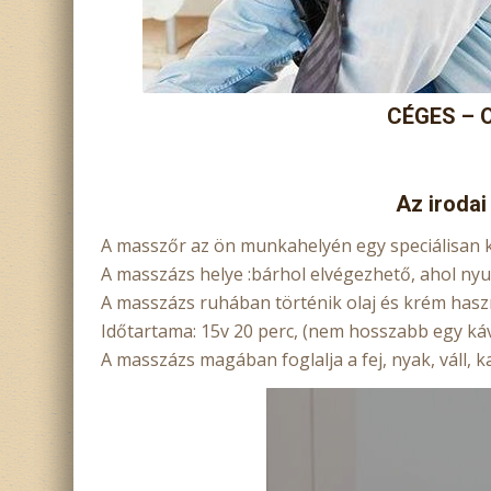
CÉGES – 
Az iroda
A masszőr az ön munkahelyén egy speciálisan ki
A masszázs helye :bárhol elvégezhető, ahol nyu
A masszázs ruhában történik olaj és krém haszn
Időtartama: 15v 20 perc, (nem hosszabb egy káv
A masszázs magában foglalja a fej, nyak, váll, ka