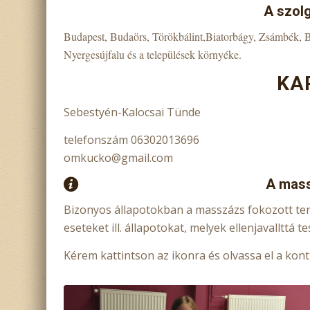
A szolg
Budapest, Budaörs, Törökbálint,Biatorbágy, Zsámbék, Bi
Nyergesújfalu és a települések környéke.
KA
Sebestyén-Kalocsai Tünde
telefonszám 06302013696
omkucko@gmail.com
A mass
Bizonyos állapotokban a masszázs fokozott terhe
eseteket ill. állapotokat, melyek ellenjavallttá 
Kérem kattintson az ikonra és olvassa el a kont