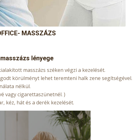
OFFICE- MASSZÁZS
i masszázs lényege
alakított masszázs széken végzi a kezelését.
godt körülményt lehet teremteni halk zene segítségével.
álata nélkül.
é vagy cigarettaszünetnél. )
r, kéz, hát és a derék kezelését.