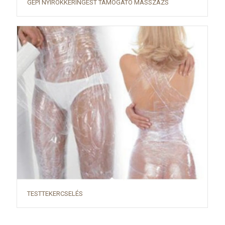
GÉPI NYIROKKERINGÉST TÁMOGATÓ MASSZÁZS
TESTTEKERCSELÉS