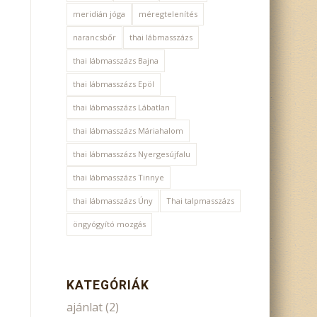
meridián jóga
méregtelenítés
narancsbőr
thai lábmasszázs
thai lábmasszázs Bajna
thai lábmasszázs Epöl
thai lábmasszázs Lábatlan
thai lábmasszázs Máriahalom
thai lábmasszázs Nyergesújfalu
thai lábmasszázs Tinnye
thai lábmasszázs Úny
Thai talpmasszázs
öngyógyító mozgás
KATEGÓRIÁK
ajánlat
(2)