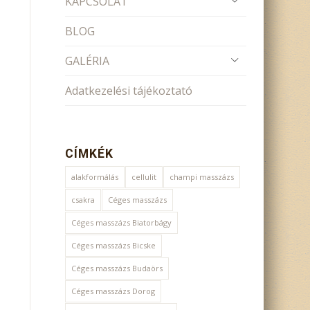
KAPCSOLAT
BLOG
GALÉRIA
Adatkezelési tájékoztató
CÍMKÉK
alakformálás
cellulit
champi masszázs
csakra
Céges masszázs
Céges masszázs Biatorbágy
Céges masszázs Bicske
Céges masszázs Budaörs
Céges masszázs Dorog