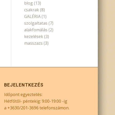
blog
(13)
csakrak
(8)
GALÉRIA
(1)
szolgaltatas
(7)
alakfomálás
(2)
kezelések
(3)
masszazs
(3)
BEJELENTKEZÉS
Időpont egyeztetés:
Hétfőtől- péntekig: 9:00-19:00 -ig
a +3630/201-3696 telefonszámon.