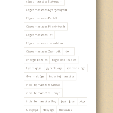
céges masszázs Esztergom
Céges masszázs Nyergesújfalú
Céges masszázs Perbál
Céges masszázs Pilisvörösvár
Céges masszázs Tát
Céges masszázs Törökbálint
Céges masszázs Zsámbék
do-in
energia kezelés
fogyasztó kezelés
Gyerekjóga
gyerek jóga
gyermek jóga
Gyermekjóga
indiai fej masszázs
indiai fejmasszázs Sárisáp
indiai fejmasszázs Tinnye
indiai fejmasszázs Úny
japán jóga
Jóga
Kids joga
kidsyoga
masszázs