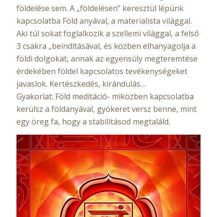
földelése sem. A „földelésen” keresztül lépünk
kapcsolatba Föld anyával, a materialista világgal.
Aki túl sokat foglalkozik a szellemi világgal, a felső
3 csakra „beindításával, és közben elhanyagolja a
földi dolgokat, annak az egyensúly megteremtése
érdekében földel kapcsolatos tevékenységeket
javaslok. Kertészkedés, kirándulás…
Gyakorlat: Föld meditáció- miközben kapcsolatba
kerülsz a földanyával, gyökeret versz benne, mint
egy öreg fa, hogy a stabilitásod megtaláld.