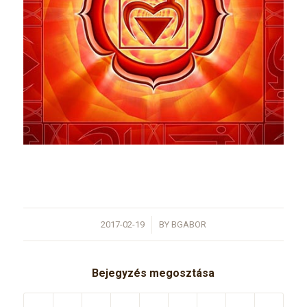
/
2017-02-19
BY
BGABOR
Bejegyzés megosztása