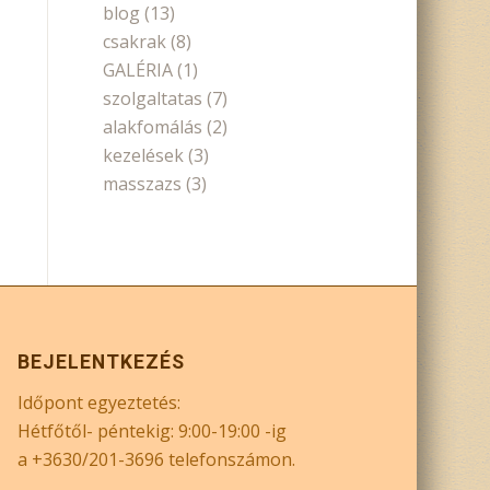
blog
(13)
csakrak
(8)
GALÉRIA
(1)
szolgaltatas
(7)
alakfomálás
(2)
kezelések
(3)
masszazs
(3)
BEJELENTKEZÉS
Időpont egyeztetés:
Hétfőtől- péntekig: 9:00-19:00 -ig
a +3630/201-3696 telefonszámon.