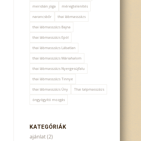
meridián jóga
méregtelenítés
narancsbőr
thai lábmasszázs
thai lábmasszázs Bajna
thai lábmasszázs Epöl
thai lábmasszázs Lábatlan
thai lábmasszázs Máriahalom
thai lábmasszázs Nyergesújfalu
thai lábmasszázs Tinnye
thai lábmasszázs Úny
Thai talpmasszázs
öngyógyító mozgás
KATEGÓRIÁK
ajánlat
(2)