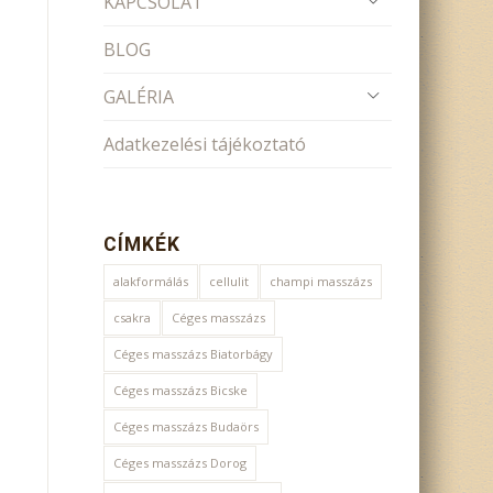
KAPCSOLAT
BLOG
GALÉRIA
Adatkezelési tájékoztató
CÍMKÉK
alakformálás
cellulit
champi masszázs
csakra
Céges masszázs
Céges masszázs Biatorbágy
Céges masszázs Bicske
Céges masszázs Budaörs
Céges masszázs Dorog