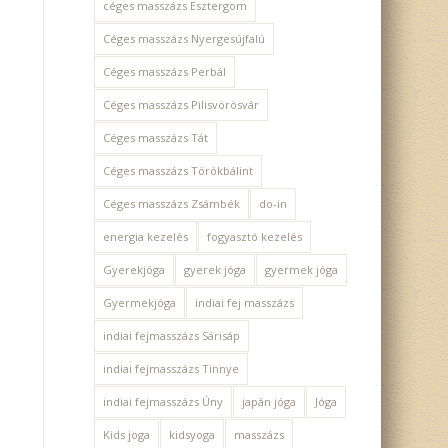
céges masszázs Esztergom
Céges masszázs Nyergesújfalú
Céges masszázs Perbál
Céges masszázs Pilisvörösvár
Céges masszázs Tát
Céges masszázs Törökbálint
Céges masszázs Zsámbék
do-in
energia kezelés
fogyasztó kezelés
Gyerekjóga
gyerek jóga
gyermek jóga
Gyermekjóga
indiai fej masszázs
indiai fejmasszázs Sárisáp
indiai fejmasszázs Tinnye
indiai fejmasszázs Úny
japán jóga
Jóga
Kids joga
kidsyoga
masszázs